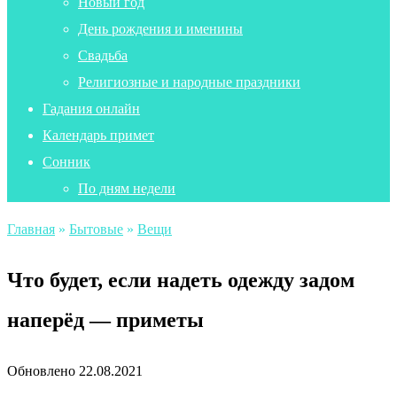
Новый год
День рождения и именины
Свадьба
Религиозные и народные праздники
Гадания онлайн
Календарь примет
Сонник
По дням недели
Главная
»
Бытовые
»
Вещи
Что будет, если надеть одежду задом
наперёд — приметы
Обновлено
22.08.2021