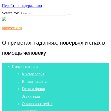
Перейти к содержанию
Search for:
oprimetax.ru
О приметах, гаданиях, поверьях и снах в
помощь человеку
Подсказки тела
К чему горит
К чему чешется
Глаза и брови
Звуки тела
О волосах и зубах