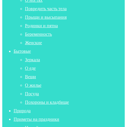
О ногтях
Повредить часть тела
Прыщи и высыпания
Родинки и пятна
Беременность
Женские
Бытовые
Зеркала
О еде
Вещи
О жилье
Посуда
Похороны и кладбище
Природа
Приметы на праздники