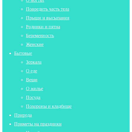
О ногтях
Повредить часть тела
Прыщи и высыпания
Родинки и пятна
Беременность
Женские
Бытовые
Зеркала
О еде
Вещи
О жилье
Посуда
Похороны и кладбище
Природа
Приметы на праздники