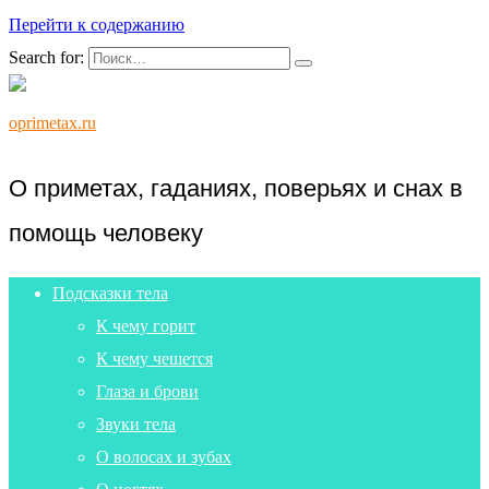
Перейти к содержанию
Search for:
oprimetax.ru
О приметах, гаданиях, поверьях и снах в
помощь человеку
Подсказки тела
К чему горит
К чему чешется
Глаза и брови
Звуки тела
О волосах и зубах