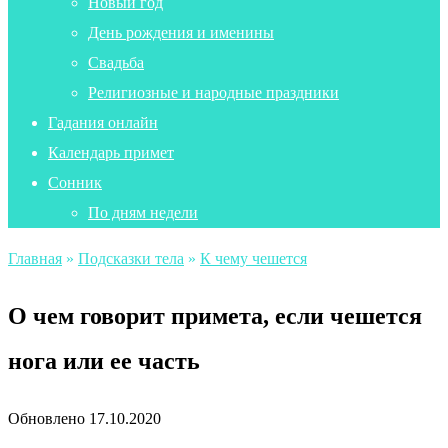
Новый год
День рождения и именины
Свадьба
Религиозные и народные праздники
Гадания онлайн
Календарь примет
Сонник
По дням недели
Главная
»
Подсказки тела
»
К чему чешется
О чем говорит примета, если чешется
нога или ее часть
Обновлено
17.10.2020