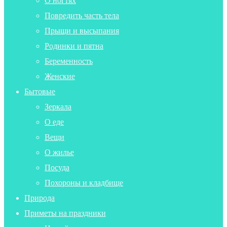
О ногтях
Повредить часть тела
Прыщи и высыпания
Родинки и пятна
Беременность
Женские
Бытовые
Зеркала
О еде
Вещи
О жилье
Посуда
Похороны и кладбище
Природа
Приметы на праздники