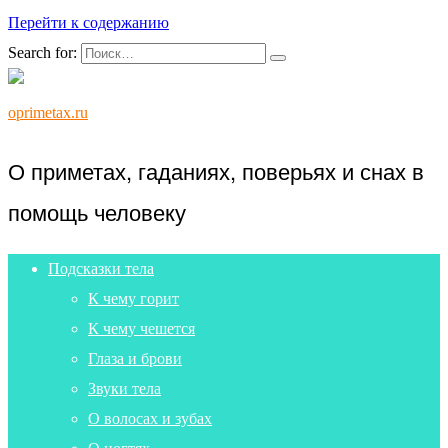
Перейти к содержанию
Search for:
oprimetax.ru
О приметах, гаданиях, поверьях и снах в
помощь человеку
Подсказки тела
К чему горит
К чему чешется
Глаза и брови
Звуки тела
О волосах и зубах