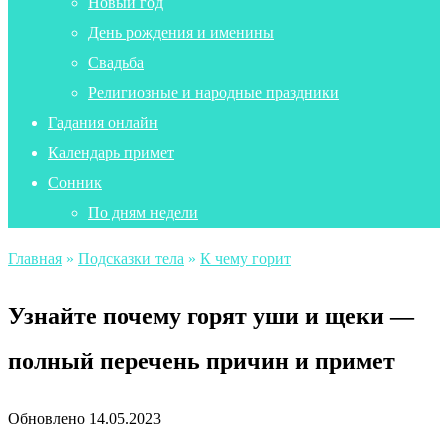
Новый год
День рождения и именины
Свадьба
Религиозные и народные праздники
Гадания онлайн
Календарь примет
Сонник
По дням недели
Главная
»
Подсказки тела
»
К чему горит
Узнайте почему горят уши и щеки —
полный перечень причин и примет
Обновлено
14.05.2023