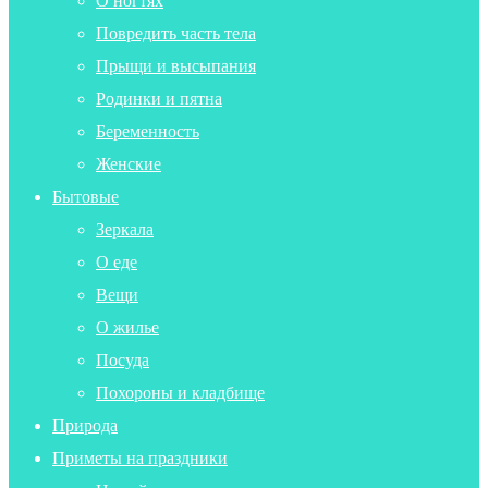
О ногтях
Повредить часть тела
Прыщи и высыпания
Родинки и пятна
Беременность
Женские
Бытовые
Зеркала
О еде
Вещи
О жилье
Посуда
Похороны и кладбище
Природа
Приметы на праздники