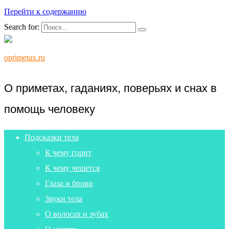
Перейти к содержанию
Search for:
oprimetax.ru
О приметах, гаданиях, поверьях и снах в
помощь человеку
Подсказки тела
К чему горит
К чему чешется
Глаза и брови
Звуки тела
О волосах и зубах