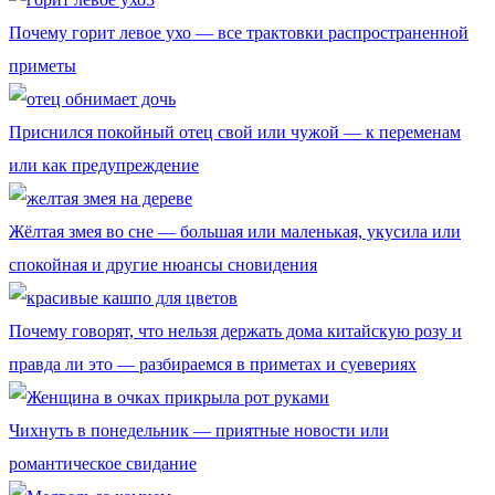
Почему горит левое ухо — все трактовки распространенной
приметы
Приснился покойный отец свой или чужой — к переменам
или как предупреждение
Жёлтая змея во сне — большая или маленькая, укусила или
спокойная и другие нюансы сновидения
Почему говорят, что нельзя держать дома китайскую розу и
правда ли это — разбираемся в приметах и суевериях
Чихнуть в понедельник — приятные новости или
романтическое свидание