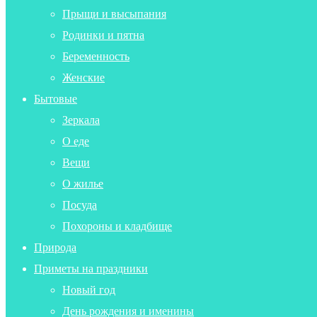
Прыщи и высыпания
Родинки и пятна
Беременность
Женские
Бытовые
Зеркала
О еде
Вещи
О жилье
Посуда
Похороны и кладбище
Природа
Приметы на праздники
Новый год
День рождения и именины