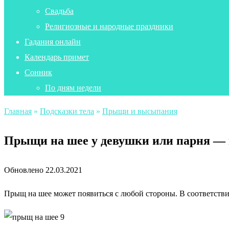
Свадьба
Религиозные и народные праздники
Гадания онлайн
Календарь примет
Сонник
По дням недели
Главная
»
Подсказки тела
»
Прыщи и высыпания
Прыщи на шее у девушки или парня — 
Обновлено
22.03.2021
Прыщ на шее может появиться с любой стороны. В соответстви