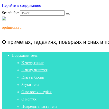
Перейти к содержанию
Search for:
oprimetax.ru
О приметах, гаданиях, поверьях и снах в 
Подсказки тела
К чему горит
К чему чешется
Глаза и брови
Звуки тела
О волосах и зубах
О ногтях
Повредить часть тела