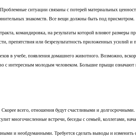
 Проблемные ситуации связаны с потерей материальных ценнос
омнительных знакомств. Все вещи должны быть под присмотром.
тракта, командировка, на результаты которой влияют размеры п
и, препятствия или безрезультатность приложенных усилий и п
ехов в учебе, появления домашнего животного. Возможно, вскор
тво с интересным молодым человеком. Большие прыщи означают 
 Скорее всего, отношения будут счастливыми и долгосрочными.
улит многочисленные встречи, беседы с семьей, коллегами, нач
ешными и необдуманными. Требуется сделать выводы и изменить