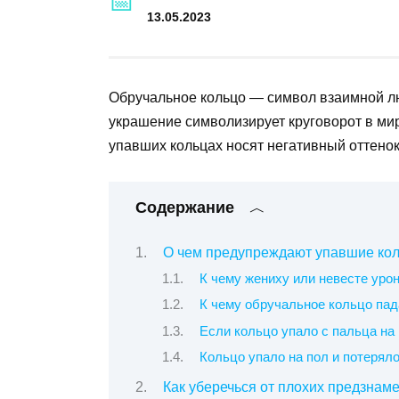
13.05.2023
Обручальное кольцо — символ взаимной лю
украшение символизирует круговорот в ми
упавших кольцах носят негативный оттенок
Содержание
О чем предупреждают упавшие ко
К чему жениху или невесте урон
К чему обручальное кольцо па
Если кольцо упало с пальца на
Кольцо упало на пол и потерял
Как уберечься от плохих предзнам