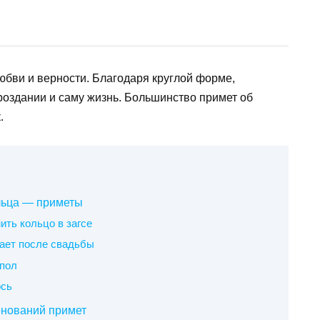
бви и верности. Благодаря круглой форме,
роздании и саму жизнь. Большинство примет об
.
льца — приметы
ить кольцо в загсе
дает после свадьбы
 пол
ось
енований примет