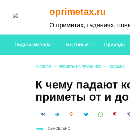
Перейти
oprimetax.ru
к
содержанию
О приметах, гаданиях, пов
Подсказки тела
Бытовые
Природа
ГЛАВНАЯ
»
ПРИМЕТЫ НА ПРАЗДНИКИ
»
СВАДЬБА
К чему падают к
приметы от и до
ОБНОВЛЕНО