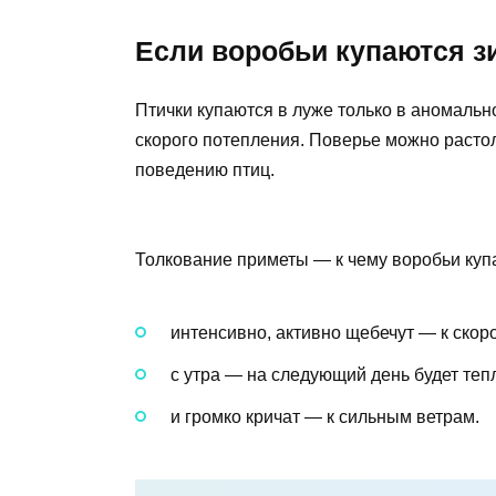
Если воробьи купаются з
Птички купаются в луже только в аномальн
скорого потепления. Поверье можно растол
поведению птиц.
Толкование приметы — к чему воробьи куп
интенсивно, активно щебечут — к скор
с утра — на следующий день будет теп
и громко кричат — к сильным ветрам.