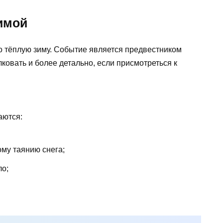
имой
о тёплую зиму. Событие является предвестником
ковать и более детально, если присмотреться к
аются:
ому таянию снега;
ло;