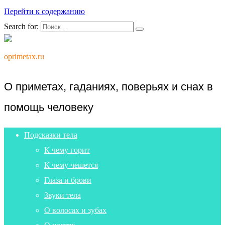
Перейти к содержанию
Search for:
oprimetax.ru
О приметах, гаданиях, поверьях и снах в
помощь человеку
Подсказки тела
К чему горит
К чему чешется
Глаза и брови
Звуки тела
О волосах и зубах