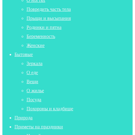
О ногтях
Повредить часть тела
Прыщи и высыпания
Родинки и пятна
Беременность
Женские
Бытовые
Зеркала
О еде
Вещи
О жилье
Посуда
Похороны и кладбище
Природа
Приметы на праздники