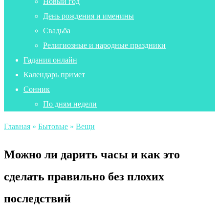
Новый год
День рождения и именины
Свадьба
Религиозные и народные праздники
Гадания онлайн
Календарь примет
Сонник
По дням недели
Главная
»
Бытовые
»
Вещи
Можно ли дарить часы и как это
сделать правильно без плохих
последствий