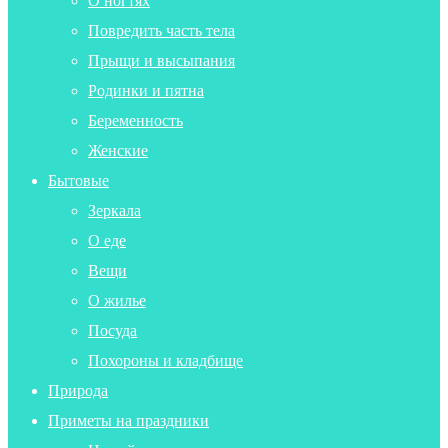
О ногтях
Повредить часть тела
Прыщи и высыпания
Родинки и пятна
Беременность
Женские
Бытовые
Зеркала
О еде
Вещи
О жилье
Посуда
Похороны и кладбище
Природа
Приметы на праздники