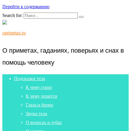
Перейти к содержанию
Search for:
oprimetax.ru
О приметах, гаданиях, поверьях и снах в
помощь человеку
Подсказки тела
К чему горит
К чему чешется
Глаза и брови
Звуки тела
О волосах и зубах