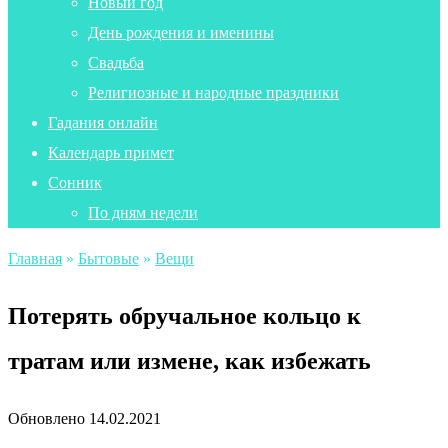
Новый год
День рождения и именины
Свадьба
Религиозные и народные праздники
Гадания онлайн
Календарь примет
Сонник
По дням недели
Главная
»
Бытовые
»
Вещи
Потерять обручальное кольцо к
тратам или измене, как избежать
Обновлено
14.02.2021