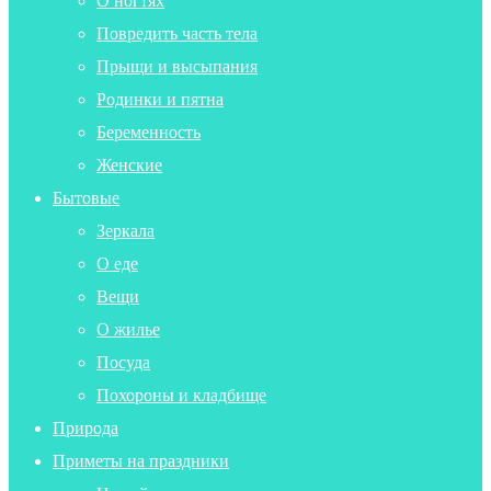
О ногтях
Повредить часть тела
Прыщи и высыпания
Родинки и пятна
Беременность
Женские
Бытовые
Зеркала
О еде
Вещи
О жилье
Посуда
Похороны и кладбище
Природа
Приметы на праздники