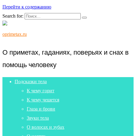
Перейти к содержанию
Search for:
oprimetax.ru
О приметах, гаданиях, поверьях и снах в
помощь человеку
Подсказки тела
К чему горит
К чему чешется
Глаза и брови
Звуки тела
О волосах и зубах