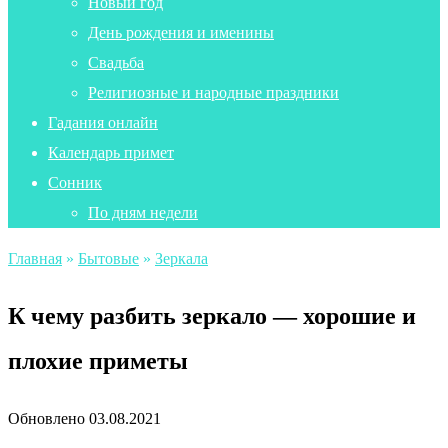
Новый год
День рождения и именины
Свадьба
Религиозные и народные праздники
Гадания онлайн
Календарь примет
Сонник
По дням недели
Главная
»
Бытовые
»
Зеркала
К чему разбить зеркало — хорошие и
плохие приметы
Обновлено
03.08.2021