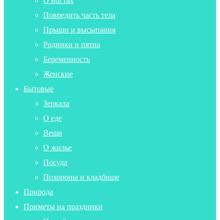
О ногтях
Повредить часть тела
Прыщи и высыпания
Родинки и пятна
Беременность
Женские
Бытовые
Зеркала
О еде
Вещи
О жилье
Посуда
Похороны и кладбище
Природа
Приметы на праздники