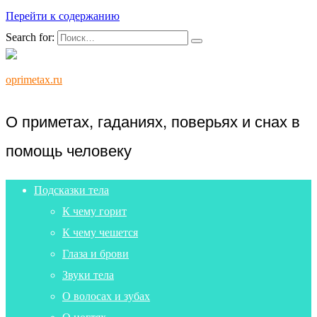
Перейти к содержанию
Search for:
oprimetax.ru
О приметах, гаданиях, поверьях и снах в
помощь человеку
Подсказки тела
К чему горит
К чему чешется
Глаза и брови
Звуки тела
О волосах и зубах