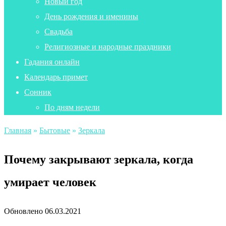
Новый год
День рождения и именины
Свадьба
Религиозные и народные праздники
Гадания онлайн
Календарь примет
Сонник
По дням недели
Главная
»
Бытовые
»
Зеркала
Почему закрывают зеркала, когда
умирает человек
Обновлено
06.03.2021