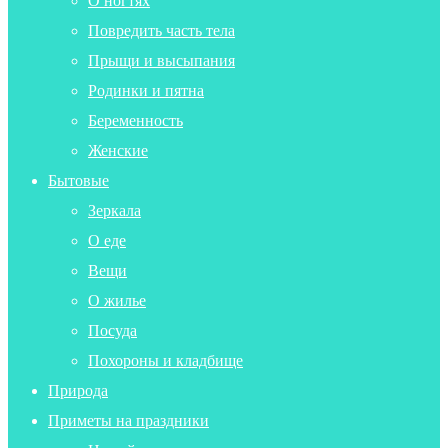
О ногтях
Повредить часть тела
Прыщи и высыпания
Родинки и пятна
Беременность
Женские
Бытовые
Зеркала
О еде
Вещи
О жилье
Посуда
Похороны и кладбище
Природа
Приметы на праздники