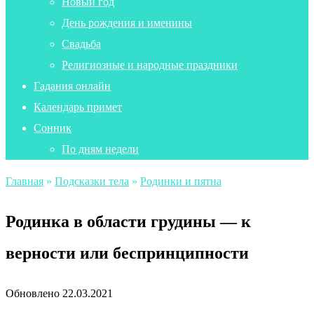
Новый год
День рождения и именины
Свадьба
Религиозные и народные праздники
Гадания онлайн
Календарь примет
Сонник
По дням недели
Главная
»
Подсказки тела
»
Родинки и пятна
Родинка в области грудины — к
верности или беспринципности
Обновлено
22.03.2021