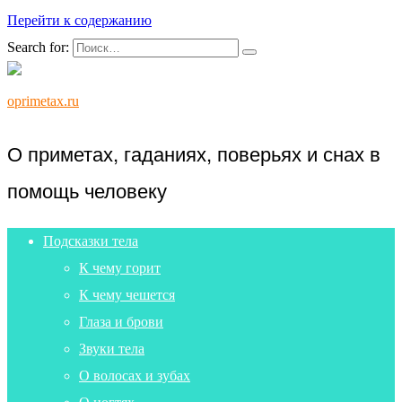
Перейти к содержанию
Search for:
oprimetax.ru
О приметах, гаданиях, поверьях и снах в
помощь человеку
Подсказки тела
К чему горит
К чему чешется
Глаза и брови
Звуки тела
О волосах и зубах