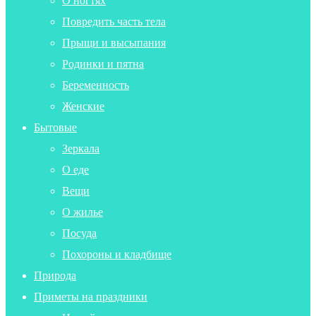
О ногтях
Повредить часть тела
Прыщи и высыпания
Родинки и пятна
Беременность
Женские
Бытовые
Зеркала
О еде
Вещи
О жилье
Посуда
Похороны и кладбище
Природа
Приметы на праздники