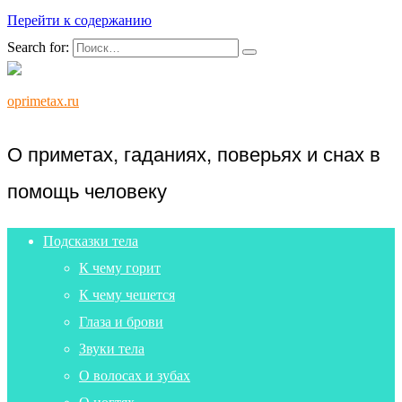
Перейти к содержанию
Search for:
oprimetax.ru
О приметах, гаданиях, поверьях и снах в
помощь человеку
Подсказки тела
К чему горит
К чему чешется
Глаза и брови
Звуки тела
О волосах и зубах