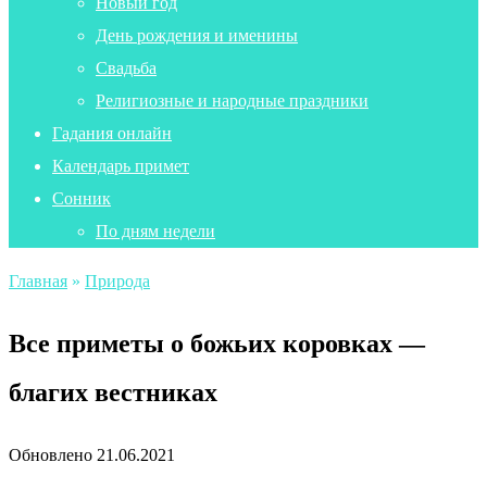
Новый год
День рождения и именины
Свадьба
Религиозные и народные праздники
Гадания онлайн
Календарь примет
Сонник
По дням недели
Главная
»
Природа
Все приметы о божьих коровках —
благих вестниках
Обновлено
21.06.2021