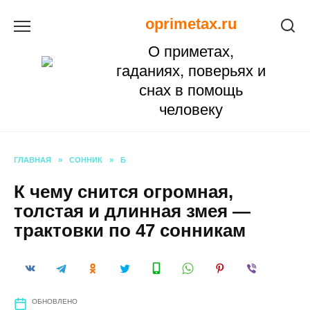
Перейти
oprimetax.ru
к
О приметах,
содержанию
гаданиях, поверьях и
снах в помощь
человеку
ГЛАВНАЯ
»
СОННИК
»
Б
К чему снится огромная,
толстая и длинная змея —
трактовки по 47 сонникам
ОБНОВЛЕНО