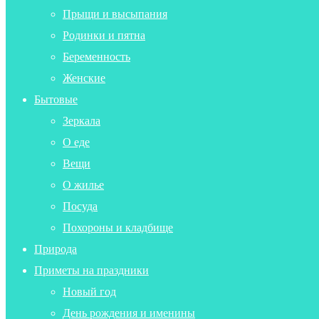
Прыщи и высыпания
Родинки и пятна
Беременность
Женские
Бытовые
Зеркала
О еде
Вещи
О жилье
Посуда
Похороны и кладбище
Природа
Приметы на праздники
Новый год
День рождения и именины