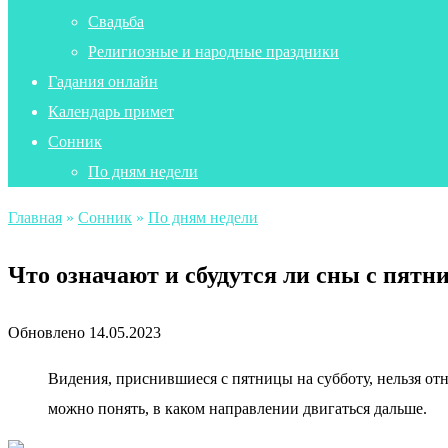
Свадьба
Религиозные и народные праздники
Гадания онлайн
Календарь примет
Сонник
По дням недели
Главная
»
Сонник
»
По дням недели
Что означают и сбудутся ли сны с пятн
Обновлено
14.05.2023
Видения, приснившиеся с пятницы на субботу, нельзя от
можно понять, в каком направлении двигаться дальше.