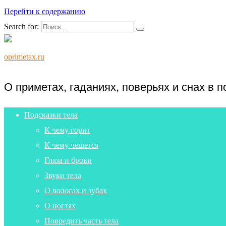
Перейти к содержанию
Search for:
oprimetax.ru
О приметах, гаданиях, поверьях и снах в 
Подсказки тела
К чему горит
К чему чешется
Глаза и брови
Звуки тела
О волосах и зубах
О ногтях
Повредить часть тела