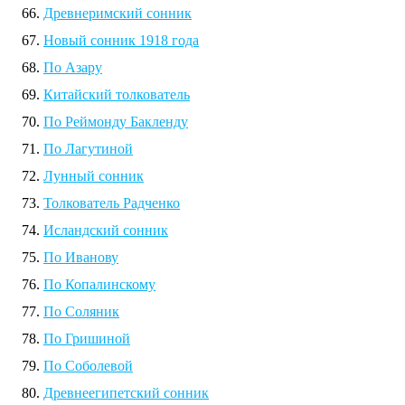
Древнеримский сонник
Новый сонник 1918 года
По Азару
Китайский толкователь
По Реймонду Бакленду
По Лагутиной
Лунный сонник
Толкователь Радченко
Исландский сонник
По Иванову
По Копалинскому
По Соляник
По Гришиной
По Соболевой
Древнеегипетский сонник