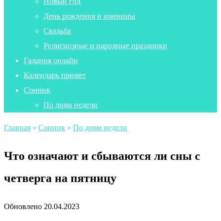
Новый год
День рождения и именины
Свадьба
Религиозные и народные праздники
Гадания онлайн
Календарь примет
Сонник
По дням недели
Главная
»
Сонник
»
По дням недели
Что означают и сбываются ли сны с
четверга на пятницу
Обновлено
20.04.2023