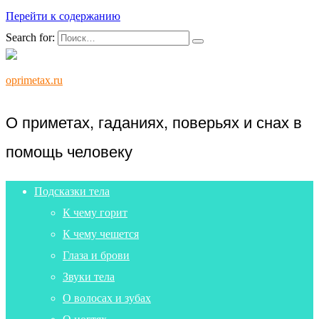
Перейти к содержанию
Search for:
oprimetax.ru
О приметах, гаданиях, поверьях и снах в
помощь человеку
Подсказки тела
К чему горит
К чему чешется
Глаза и брови
Звуки тела
О волосах и зубах