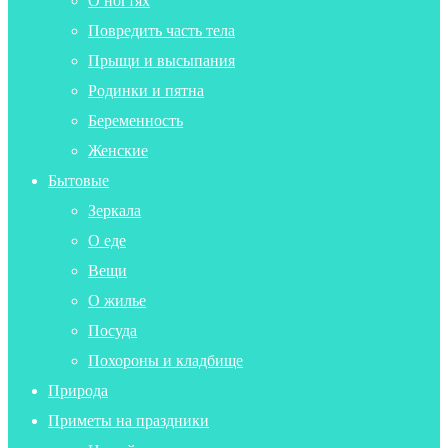
О ногтях
Повредить часть тела
Прыщи и высыпания
Родинки и пятна
Беременность
Женские
Бытовые
Зеркала
О еде
Вещи
О жилье
Посуда
Похороны и кладбище
Природа
Приметы на праздники