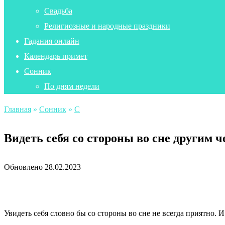
Свадьба
Религиозные и народные праздники
Гадания онлайн
Календарь примет
Сонник
По дням недели
Главная
»
Сонник
»
С
Видеть себя со стороны во сне другим 
Обновлено
28.02.2023
Увидеть себя словно бы со стороны во сне не всегда приятно. И