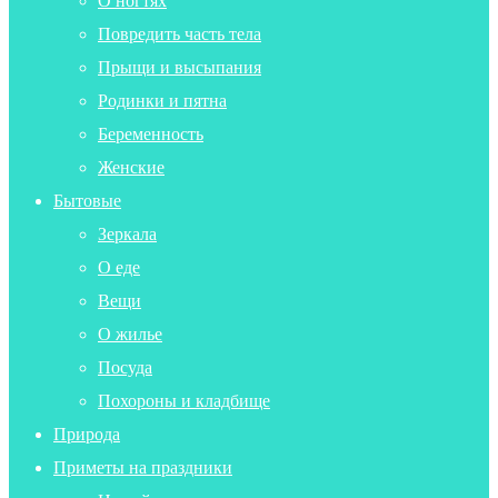
О ногтях
Повредить часть тела
Прыщи и высыпания
Родинки и пятна
Беременность
Женские
Бытовые
Зеркала
О еде
Вещи
О жилье
Посуда
Похороны и кладбище
Природа
Приметы на праздники