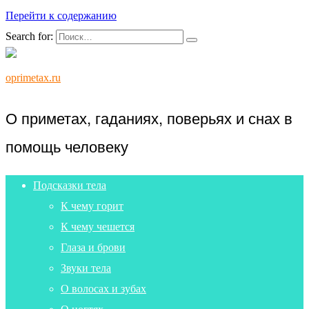
Перейти к содержанию
Search for:
oprimetax.ru
О приметах, гаданиях, поверьях и снах в
помощь человеку
Подсказки тела
К чему горит
К чему чешется
Глаза и брови
Звуки тела
О волосах и зубах