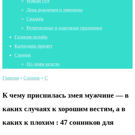
Новый год
День рождения и именины
Свадьба
Религиозные и народные праздники
Гадания онлайн
Календарь примет
Сонник
По дням недели
Главная
»
Сонник
»
С
К чему приснилась змея мужчине — в
каких случаях к хорошим вестям, а в
каких к плохим : 47 сонников для