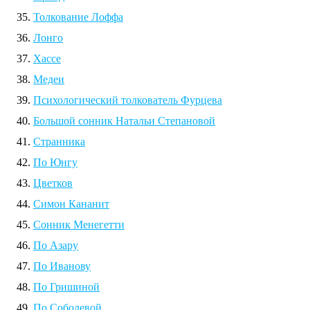
Толкование Лоффа
Лонго
Хассе
Медеи
Психологический толкователь Фурцева
Большой сонник Натальи Степановой
Странника
По Юнгу
Цветков
Симон Кананит
Сонник Менегетти
По Азару
По Иванову
По Гришиной
По Соболевой