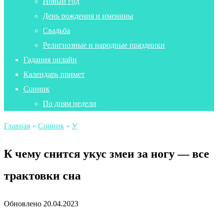
Новый год
День рождения и именины
Свадьба
Религиозные и народные праздники
Гадания онлайн
Календарь примет
Сонник
По дням недели
Главная
»
Сонник
»
У
К чему снится укус змеи за ногу — все
трактовки сна
Обновлено
20.04.2023