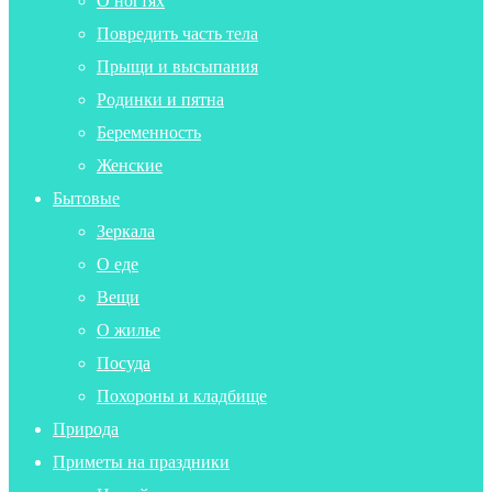
О ногтях
Повредить часть тела
Прыщи и высыпания
Родинки и пятна
Беременность
Женские
Бытовые
Зеркала
О еде
Вещи
О жилье
Посуда
Похороны и кладбище
Природа
Приметы на праздники