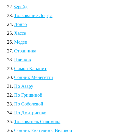
Фрейд
Толкование Лоффа
Лонго
Хассе
Медеи
Странника
Цветков
Симон Кананит
Сонник Менегетти
По Азару
По Гришиной
По Соболевой
По Дмитриенко
Толкователь Соломона
Сонник Екатерины Великой