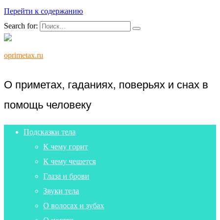
Перейти к содержанию
Search for:
oprimetax.ru
О приметах, гаданиях, поверьях и снах в
помощь человеку
Подсказки тела
К чему горит
К чему чешется
Глаза и брови
Звуки тела
О волосах и зубах