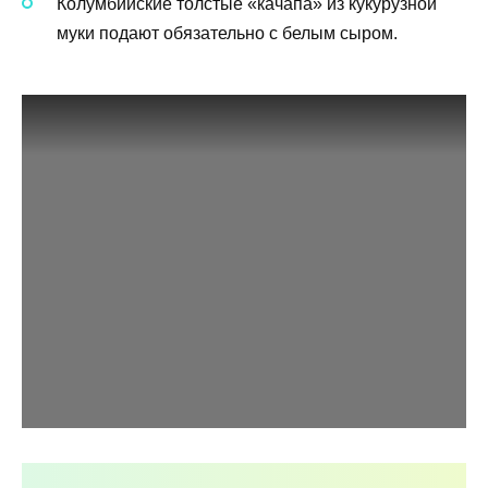
Колумбийские толстые «качапа» из кукурузной
муки подают обязательно с белым сыром.