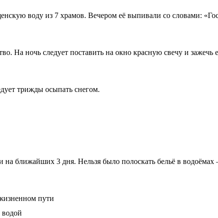
нскую воду из 7 храмов. Вечером её выпивали со словами: «Госп
тво. На ночь следует поставить на окно красную свечу и зажечь 
едует трижды осыпать снегом.
о и на ближайших 3 дня. Нельзя было полоскать бельё в водоёмах
 жизненном пути
й водой