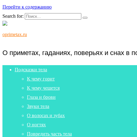
Перейти к содержанию
Search for:
oprimetax.ru
О приметах, гаданиях, поверьях и снах в 
Подсказки тела
К чему горит
К чему чешется
Глаза и брови
Звуки тела
О волосах и зубах
О ногтях
Повредить часть тела