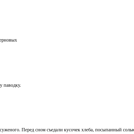
зерновых
у паводку.
уженого. Перед сном съедали кусочек хлеба, посыпанный солью