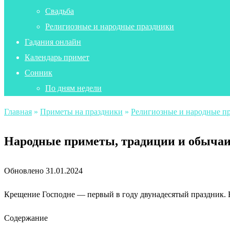
Свадьба
Религиозные и народные праздники
Гадания онлайн
Календарь примет
Сонник
По дням недели
Главная
»
Приметы на праздники
»
Религиозные и народные п
Народные приметы, традиции и обычаи 
Обновлено
31.01.2024
Крещение Господне — первый в году двунадесятый праздник. Ег
Содержание