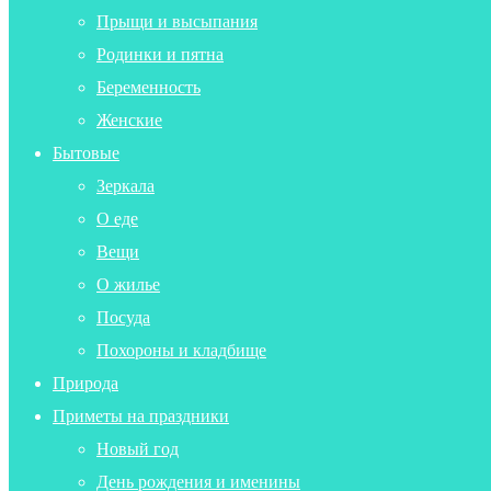
Прыщи и высыпания
Родинки и пятна
Беременность
Женские
Бытовые
Зеркала
О еде
Вещи
О жилье
Посуда
Похороны и кладбище
Природа
Приметы на праздники
Новый год
День рождения и именины