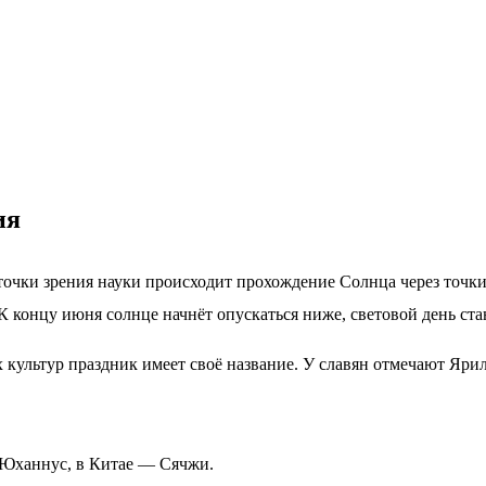
ия
точки зрения науки происходит прохождение Солнца через точки,
К концу июня солнце начнёт опускаться ниже, световой день ста
 культур праздник имеет своё название. У славян отмечают Яри
 Юханнус, в Китае — Сячжи.