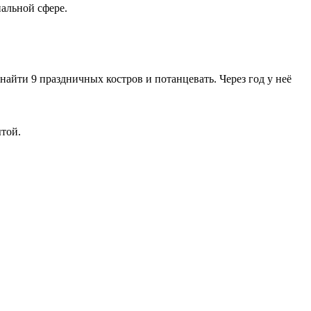
нальной сфере.
айти 9 праздничных костров и потанцевать. Через год у неё
ытой.