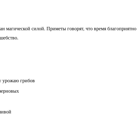
зан магической силой. Приметы говорят, что время благоприятно
лшебство.
у урожаю грибов
зерновых
чивой