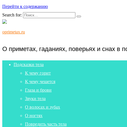
Перейти к содержанию
Search for:
oprimetax.ru
О приметах, гаданиях, поверьях и снах в 
Подсказки тела
К чему горит
К чему чешется
Глаза и брови
Звуки тела
О волосах и зубах
О ногтях
Повредить часть тела