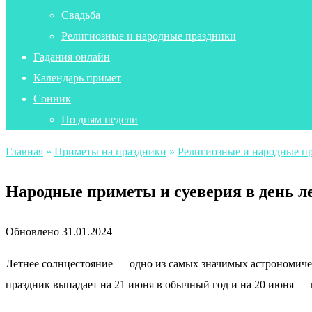
Свадьба
Религиозные и народные праздники
Гадания онлайн
Календарь примет
Сонник
По дням недели
Главная
»
Приметы на праздники
»
Религиозные и народные п
Народные приметы и суеверия в день ле
Обновлено
31.01.2024
Летнее солнцестояние — одно из самых значимых астрономическ
праздник выпадает на 21 июня в обычный год и на 20 июня — в