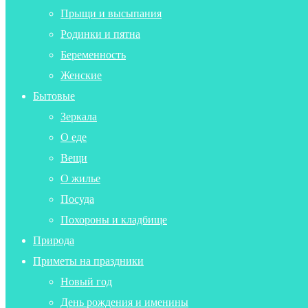
Прыщи и высыпания
Родинки и пятна
Беременность
Женские
Бытовые
Зеркала
О еде
Вещи
О жилье
Посуда
Похороны и кладбище
Природа
Приметы на праздники
Новый год
День рождения и именины