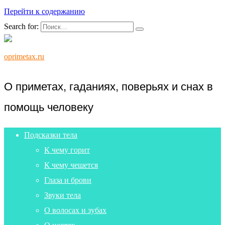
Перейти к содержанию
Search for:
oprimetax.ru
О приметах, гаданиях, поверьях и снах в
помощь человеку
Подсказки тела
К чему горит
К чему чешется
Глаза и брови
Звуки тела
О волосах и зубах