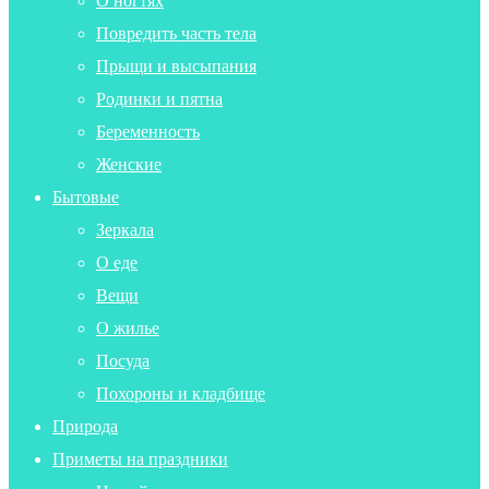
О ногтях
Повредить часть тела
Прыщи и высыпания
Родинки и пятна
Беременность
Женские
Бытовые
Зеркала
О еде
Вещи
О жилье
Посуда
Похороны и кладбище
Природа
Приметы на праздники